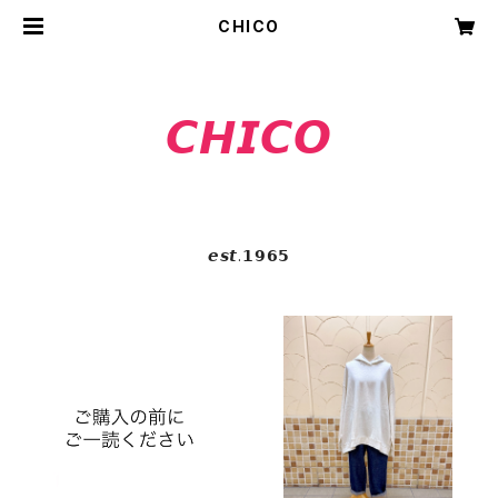
CHICO
𝘾𝙃𝙄𝘾𝙊
𝙚𝙨𝙩.𝟭𝟵𝟲𝟱